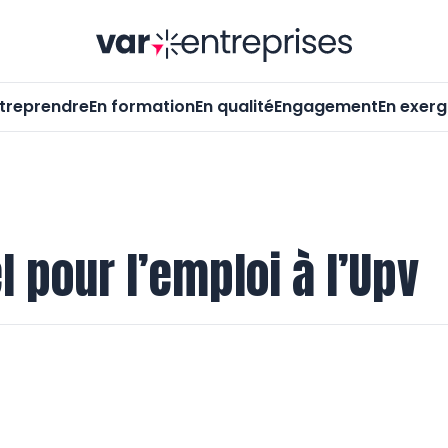
Var-Entrepr
treprendre
En formation
En qualité
Engagement
En exer
l pour l’emploi à l’Upv