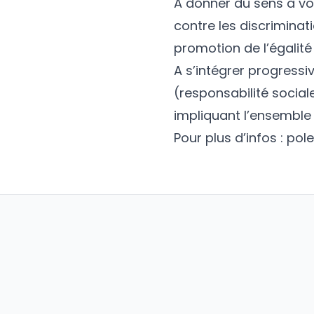
A donner du sens à vo
contre les discriminati
promotion de l’égalit
A s’intégrer progres
(responsabilité social
impliquant l’ensemble
Pour plus d’infos :
pol
En qualité
En qua