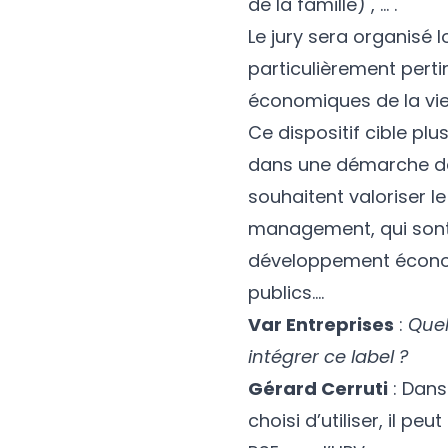
de la famille) , … .
Le jury sera organisé 
particulièrement pert
économiques de la vie 
Ce dispositif cible pl
dans une démarche de 
souhaitent valoriser l
management, qui sont
développement économ
publics….
Var Entreprises
:
Quel
intégrer ce label ?
Gérard Cerruti
: Dans
choisi d’utiliser, il p