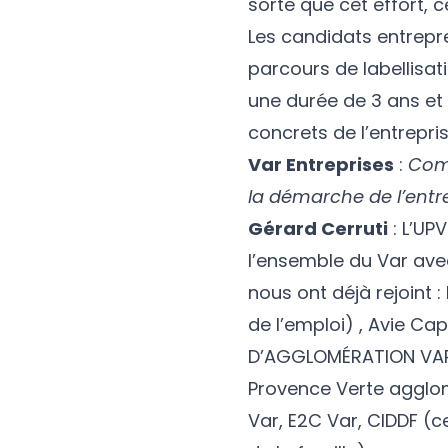
sorte que cet effort, c
Les candidats entrepr
parcours de labellisati
une durée de 3 ans et 
concrets de l’entrepris
Var Entreprises
:
Comm
la démarche de l’entre
Gérard Cerruti
: L’UP
l’ensemble du Var ave
nous ont déjà rejoint
de l’emploi) , Avie C
D’AGGLOMÉRATION VAR
Provence Verte aggl
Var, E2C Var, CIDDF (c