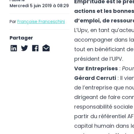
Empl’itude est le prem
Mercredi 5 juin 2019 à 08:29
actions et les bonne
d’emploi, de ressou
Par
Françoise Franceschini
L’Upv, en tant qu’acte
Partager
accompagner dans la d
tout en bénéficiant de
président de l’UPV.
Var Entreprises
:
Pour
Gérard Cerruti
: II v
de l’entreprise que no
dirigeant de faire con
responsabilité sociale 
partir du référentiel 
capital humain dans l