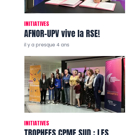
INITIATIVES
AFNOR-UPV vive la RSE!
il y a presque 4 ans
INITIATIVES
TROPHEES CPME SUD : LES