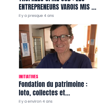
ENTREPRENEURS VAROIS MIS EN
VALEUR
il y a presque 4 ans
INITIATIVES
Fondation du patrimoine :
loto, collectes et
réalisations dans le Var!
il y a environ 4 ans