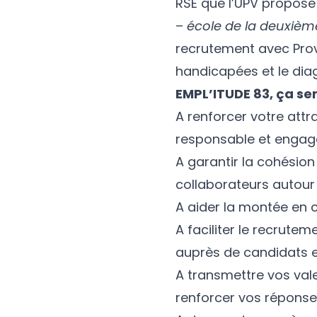
RSE que l’UPV propose 
–
école de la deuxiè
recrutement avec
Pro
handicapées et le dia
EMPL’ITUDE 83, ça ser
A renforcer votre attr
responsable et engag
A garantir la cohésion
collaborateurs autou
A aider la montée en
A faciliter le recrut
auprès de candidats e
A transmettre vos val
renforcer vos réponse