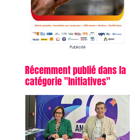
Publicité
Récemment publié dans la
catégorie "
Initiatives
"