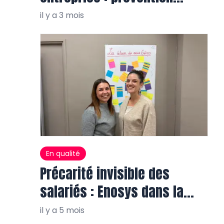
salvatrice
il y a 3 mois
En qualité
Précarité invisible des
salariés : Enosys dans la
réalité plurielle
il y a 5 mois