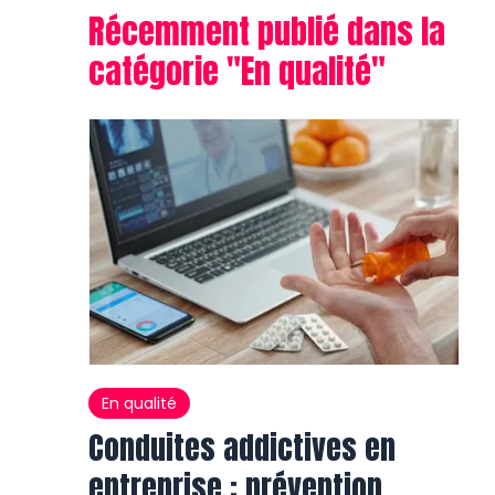
Récemment publié dans la
catégorie "
En qualité
"
En qualité
Conduites addictives en
entreprise : prévention