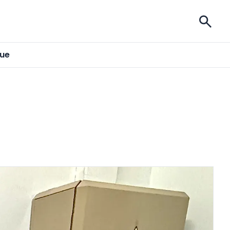
ises
gue