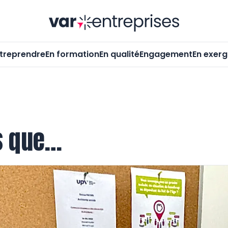
Var-Entrepr
treprendre
En formation
En qualité
Engagement
En exer
as que…