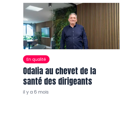
En qualité
Odalia au chevet de la
santé des dirigeants
il y a 6 mois