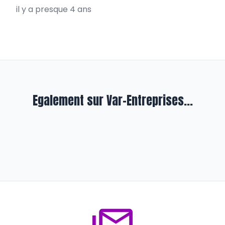
il y a presque 4 ans
Egalement sur Var-Entreprises...
En formation
Avec l’E2C et Pôle emploi La Garde,
le relooking a belle allure
il y a plus de 2 ans