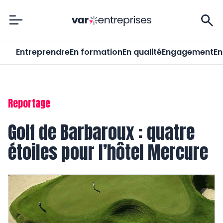
Var-Entreprises
Entreprendre
En formation
En qualité
Engagement
En
Reportage
Golf de Barbaroux : quatre
étoiles pour l’hôtel Mercure