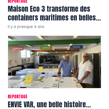
REPORTAGE
Maison Eco 3 transforme des
containers maritimes en belles
villas tout confort
il y a presque 4 ans
REPORTAGE
ENVIE VAR, une belle histoire…