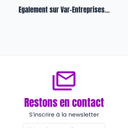
Egalement sur Var-Entreprises...
REPORTAGE
Maison Eco 3 transforme des
containers maritimes en belles
villas tout confort
il y a presque 4 ans
Restons en contact
S’inscrire à la newsletter