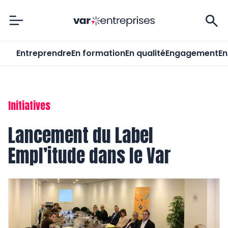
Var-Entreprises
Entreprendre
En formation
En qualité
Engagement
En
Initiatives
Lancement du Label
Empl’itude dans le Var