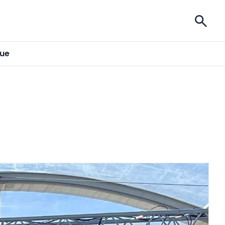
ises
gue