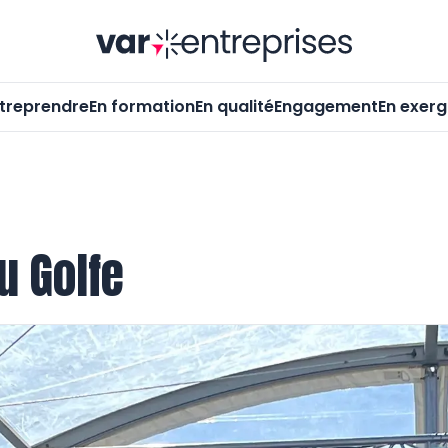
Var-Entrepr
treprendre
En formation
En qualité
Engagement
En exer
u Golfe