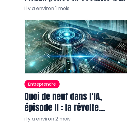
source
il y a environ 1 mois
Entreprendre
Quoi de neuf dans l’IA,
épisode II : la révolte
industrielle
il y a environ 2 mois