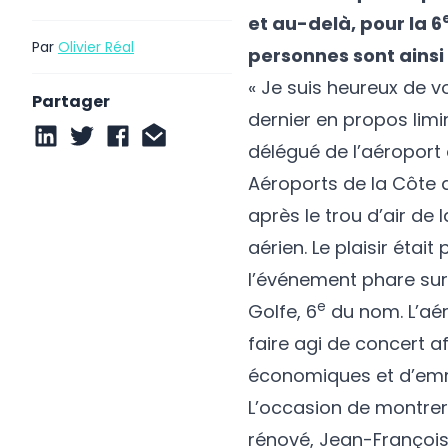
et au-delà, pour la 6
Par
Olivier Réal
personnes sont ainsi 
« Je suis heureux de vo
Partager
dernier en propos limi
délégué de l’aéroport
Aéroports de la Côte d
après le trou d’air de 
aérien. Le plaisir étai
l’événement phare sur 
e
Golfe, 6
du nom. L’aér
faire agi de concert a
économiques et d’emme
L’occasion de montrer à
rénové, Jean-François