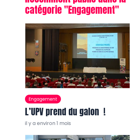
catégorie "
Engagement
"
Engagement
L’UPV prend du galon !
il y a environ 1 mois