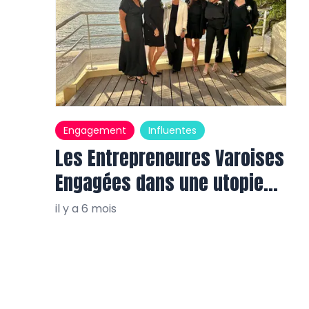
Engagement
Influentes
Les Entrepreneures Varoises
Engagées dans une utopie
réaliste
il y a 6 mois