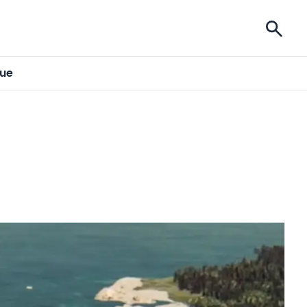
ises
gue