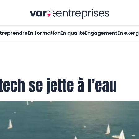
Var-Entrepr
treprendre
En formation
En qualité
Engagement
En exer
tech se jette à l’eau