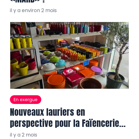
il y a environ 2 mois
En exergue
Nouveaux lauriers en
perspective pour la Faïencerie
de Varages
il y a 2 mois