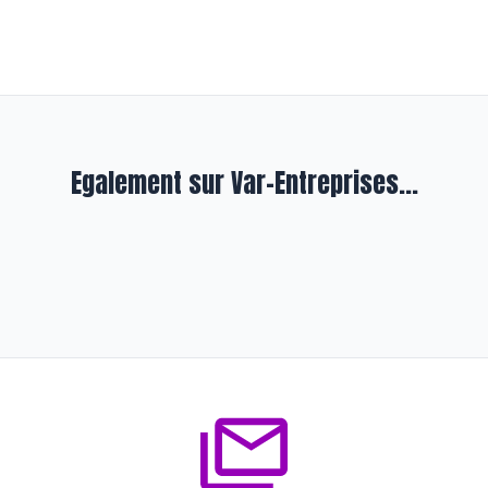
Egalement sur Var-Entreprises...
Entreprendre
Taste Gourmet pour fines bouches
il y a environ 3 ans