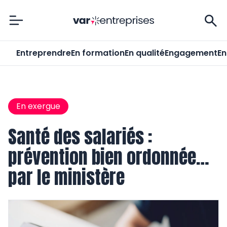
Var-Entreprises
Entreprendre
En formation
En qualité
Engagement
En
En exergue
Santé des salariés :
prévention bien ordonnée…
par le ministère