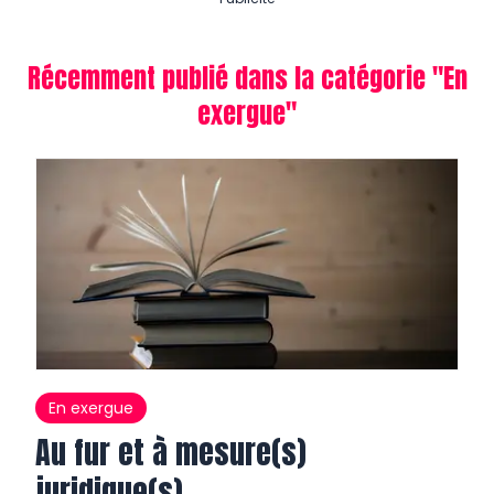
Récemment publié dans la catégorie "
En
exergue
"
En exergue
Au fur et à mesure(s)
juridique(s)